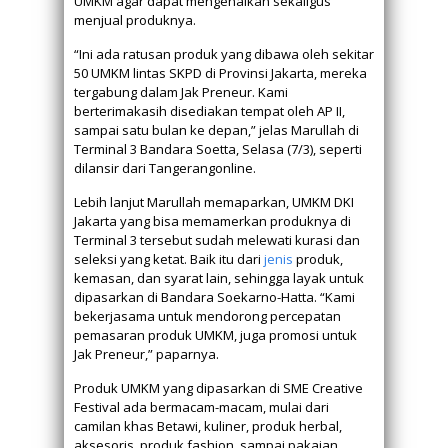
UMKM agar dapat mengenalkan sekaligus
menjual produknya.
“Ini ada ratusan produk yang dibawa oleh sekitar
50 UMKM lintas SKPD di Provinsi Jakarta, mereka
tergabung dalam Jak Preneur. Kami
berterimakasih disediakan tempat oleh AP II,
sampai satu bulan ke depan,” jelas Marullah di
Terminal 3 Bandara Soetta, Selasa (7/3), seperti
dilansir dari Tangerangonline.
Lebih lanjut Marullah memaparkan, UMKM DKI
Jakarta yang bisa memamerkan produknya di
Terminal 3 tersebut sudah melewati kurasi dan
seleksi yang ketat. Baik itu dari
jenis
produk,
kemasan, dan syarat lain, sehingga layak untuk
dipasarkan di Bandara Soekarno-Hatta. “Kami
bekerjasama untuk mendorong percepatan
pemasaran produk UMKM, juga promosi untuk
Jak Preneur,” paparnya.
Produk UMKM yang dipasarkan di SME Creative
Festival ada bermacam-macam, mulai dari
camilan khas Betawi, kuliner, produk herbal,
aksesoris, produk fashion, sampai pakaian