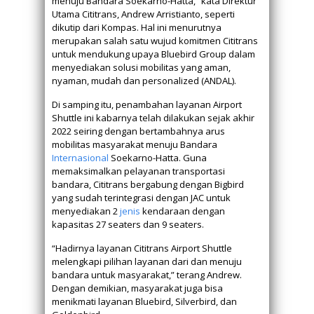
menuju Bandara Soekarno-Hatta,” kata Direktur
Utama Cititrans, Andrew Arristianto, seperti
dikutip dari Kompas. Hal ini menurutnya
merupakan salah satu wujud komitmen Cititrans
untuk mendukung upaya Bluebird Group dalam
menyediakan solusi mobilitas yang aman,
nyaman, mudah dan personalized (ANDAL).
Di samping itu, penambahan layanan Airport
Shuttle ini kabarnya telah dilakukan sejak akhir
2022 seiring dengan bertambahnya arus
mobilitas masyarakat menuju Bandara
Internasional
Soekarno-Hatta. Guna
memaksimalkan pelayanan transportasi
bandara, Cititrans bergabung dengan Bigbird
yang sudah terintegrasi dengan JAC untuk
menyediakan 2
jenis
kendaraan dengan
kapasitas 27 seaters dan 9 seaters.
“Hadirnya layanan Cititrans Airport Shuttle
melengkapi pilihan layanan dari dan menuju
bandara untuk masyarakat,” terang Andrew.
Dengan demikian, masyarakat juga bisa
menikmati layanan Bluebird, Silverbird, dan