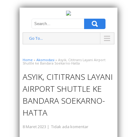
Go To...
Home
»
Akomodasi
» Asyik, Cititrans Layani Airport
Shuttle ke Bandara Soekarno-Hatta
ASYIK, CITITRANS LAYANI
AIRPORT SHUTTLE KE
BANDARA SOEKARNO-
HATTA
8 Maret 2023
|
Tidak ada komentar