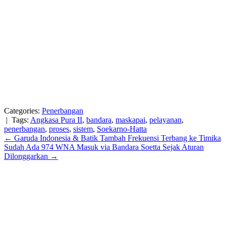
Categories:
Penerbangan
| Tags:
Angkasa Pura II
,
bandara
,
maskapai
,
pelayanan
,
penerbangan
,
proses
,
sistem
,
Soekarno-Hatta
Post
←
Garuda Indonesia & Batik Tambah Frekuensi Terbang ke Timika
Sudah Ada 974 WNA Masuk via Bandara Soetta Sejak Aturan
navigation
Dilonggarkan
→