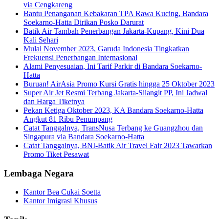
via Cengkareng
Bantu Penanganan Kebakaran TPA Rawa Kucing, Bandara
Soekarno-Hatta Dirikan Posko Darurat
Batik Air Tambah Penerbangan Jakarta-Kupang, Kini Dua
Kali Sehari
Mulai November 2023, Garuda Indonesia Tingkatkan
Frekuensi Penerbangan Internasional
Alami Penyesuaian, Ini Tarif Parkir di Bandara Soekarno-
Hatta
Buruan! AirAsia Promo Kursi Gratis hingga 25 Oktober 2023
Super Air Jet Resmi Terbang Jakarta-Silangit PP, Ini Jadwal
dan Harga Tiketnya
Pekan Ketiga Oktober 2023, KA Bandara Soekarno-Hatta
Angkut 81 Ribu Penumpang
Catat Tanggalnya, TransNusa Terbang ke Guangzhou dan
Singapura via Bandara Soekarno-Hatta
Catat Tanggalnya, BNI-Batik Air Travel Fair 2023 Tawarkan
Promo Tiket Pesawat
Lembaga Negara
Kantor Bea Cukai Soetta
Kantor Imigrasi Khusus