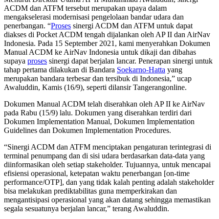
ACDM dan ATFM tersebut merupakan upaya dalam
mengakselerasi modernisasi pengelolaan bandar udara dan
penerbangan. “
Proses
sinergi ACDM dan ATFM untuk dapat
diakses di Pocket ACDM tengah dijalankan oleh AP II dan AirNav
Indonesia. Pada 15 September 2021, kami menyerahkan Dokumen
Manual ACDM ke AirNav Indonesia untuk dikaji dan dibahas
supaya
proses
sinergi dapat berjalan lancar. Penerapan sinergi untuk
tahap pertama dilakukan di Bandara
Soekarno-Hatta
yang
merupakan bandara terbesar dan tersibuk di Indonesia,” ucap
Awaluddin, Kamis (16/9), seperti dilansir Tangerangonline.
Dokumen Manual ACDM telah diserahkan oleh AP II ke AirNav
pada Rabu (15/9) lalu. Dokumen yang diserahkan terdiri dari
Dokumen Implementation Manual, Dokumen Implementation
Guidelines dan Dokumen Implementation Procedures.
“Sinergi ACDM dan ATFM menciptakan pengaturan terintegrasi di
terminal penumpang dan di sisi udara berdasarkan data-data yang
diinformasikan oleh setiap stakeholder. Tujuannya, untuk mencapai
efisiensi operasional, ketepatan waktu penerbangan [on-time
performance/OTP], dan yang tidak kalah penting adalah stakeholder
bisa melakukan prediktabilitas guna memperkirakan dan
mengantisipasi operasional yang akan datang sehingga memastikan
segala sesuatunya berjalan lancar,” terang Awaluddin.