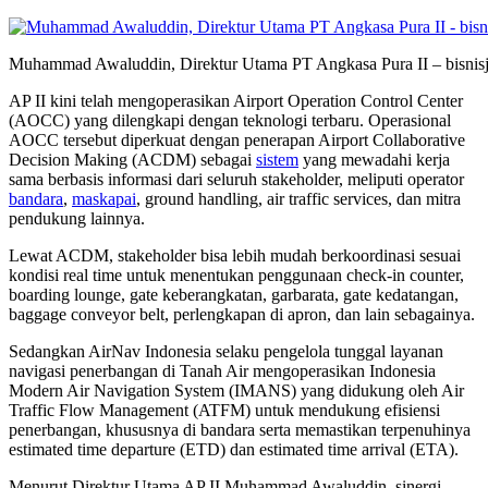
Muhammad Awaluddin, Direktur Utama PT Angkasa Pura II – bisnisja
AP II kini telah mengoperasikan Airport Operation Control Center
(AOCC) yang dilengkapi dengan teknologi terbaru. Operasional
AOCC tersebut diperkuat dengan penerapan Airport Collaborative
Decision Making (ACDM) sebagai
sistem
yang mewadahi kerja
sama berbasis informasi dari seluruh stakeholder, meliputi operator
bandara
,
maskapai
, ground handling, air traffic services, dan mitra
pendukung lainnya.
Lewat ACDM, stakeholder bisa lebih mudah berkoordinasi sesuai
kondisi real time untuk menentukan penggunaan check-in counter,
boarding lounge, gate keberangkatan, garbarata, gate kedatangan,
baggage conveyor belt, perlengkapan di apron, dan lain sebagainya.
Sedangkan AirNav Indonesia selaku pengelola tunggal layanan
navigasi penerbangan di Tanah Air mengoperasikan Indonesia
Modern Air Navigation System (IMANS) yang didukung oleh Air
Traffic Flow Management (ATFM) untuk mendukung efisiensi
penerbangan, khususnya di bandara serta memastikan terpenuhinya
estimated time departure (ETD) dan estimated time arrival (ETA).
Menurut Direktur Utama AP II Muhammad Awaluddin, sinergi