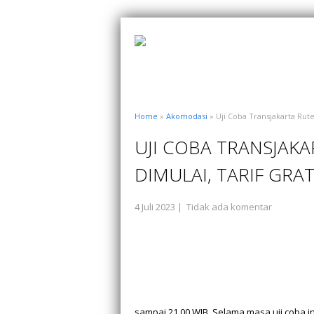
Home
»
Akomodasi
» Uji Coba Transjakarta Rute
UJI COBA TRANSJAK
DIMULAI, TARIF GRA
4 Juli 2023
|
Tidak ada komentar
sampai 21.00 WIB. Selama masa uji coba in