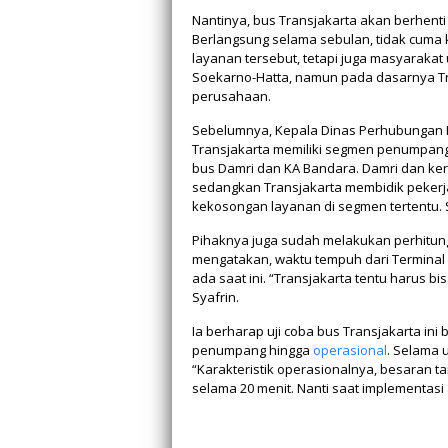
Nantinya, bus Transjakarta akan berhenti
Berlangsung selama sebulan, tidak cum
layanan tersebut, tetapi juga masyarak
Soekarno-Hatta, namun pada dasarnya Tr
perusahaan.
Sebelumnya, Kepala Dinas Perhubungan Pr
Transjakarta memiliki segmen penumpang
bus Damri dan KA Bandara. Damri dan ke
sedangkan Transjakarta membidik pekerj
kekosongan layanan di segmen tertentu. 
Pihaknya juga sudah melakukan perhitun
mengatakan, waktu tempuh dari Terminal 
ada saat ini. “Transjakarta tentu harus 
Syafrin.
Ia berharap uji coba bus Transjakarta in
penumpang hingga
operasional
. Selama 
“Karakteristik operasionalnya, besaran ta
selama 20 menit. Nanti saat implementasi 