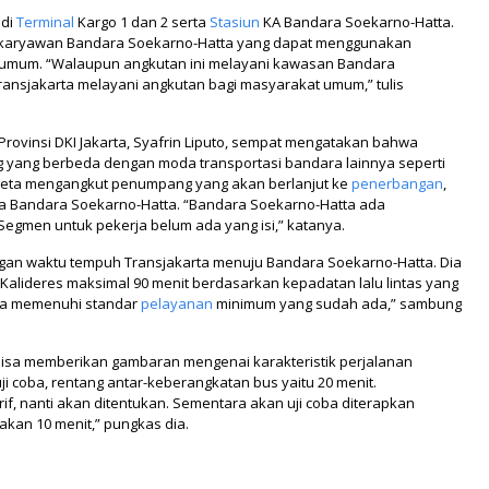
 di
Terminal
Kargo 1 dan 2 serta
Stasiun
KA Bandara Soekarno-Hatta.
a karyawan Bandara Soekarno-Hatta yang dapat menggunakan
at umum. “Walaupun angkutan ini melayani kawasan Bandara
ansjakarta melayani angkutan bagi masyarakat umum,” tulis
ovinsi DKI Jakarta, Syafrin Liputo, sempat mengatakan bahwa
 yang berbeda dengan moda transportasi bandara lainnya seperti
reta mengangkut penumpang yang akan berlanjut ke
penerbangan
,
a Bandara Soekarno-Hatta. “Bandara Soekarno-Hatta ada
Segmen untuk pekerja belum ada yang isi,” katanya.
gan waktu tempuh Transjakarta menuju Bandara Soekarno-Hatta. Dia
Kalideres maksimal 90 menit berdasarkan kepadatan lalu lintas yang
bisa memenuhi standar
pelayanan
minimum yang sudah ada,” sambung
i bisa memberikan gambaran mengenai karakteristik perjalanan
uji coba, rentang antar-keberangkatan bus yaitu 20 menit.
rif, nanti akan ditentukan. Sementara akan uji coba diterapkan
akan 10 menit,” pungkas dia.