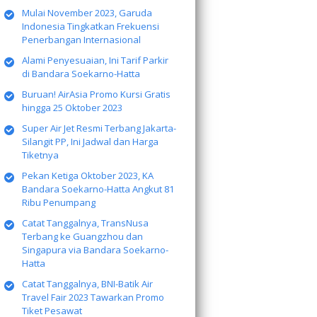
Mulai November 2023, Garuda
Indonesia Tingkatkan Frekuensi
Penerbangan Internasional
Alami Penyesuaian, Ini Tarif Parkir
di Bandara Soekarno-Hatta
Buruan! AirAsia Promo Kursi Gratis
hingga 25 Oktober 2023
Super Air Jet Resmi Terbang Jakarta-
Silangit PP, Ini Jadwal dan Harga
Tiketnya
Pekan Ketiga Oktober 2023, KA
Bandara Soekarno-Hatta Angkut 81
Ribu Penumpang
Catat Tanggalnya, TransNusa
Terbang ke Guangzhou dan
Singapura via Bandara Soekarno-
Hatta
Catat Tanggalnya, BNI-Batik Air
Travel Fair 2023 Tawarkan Promo
Tiket Pesawat