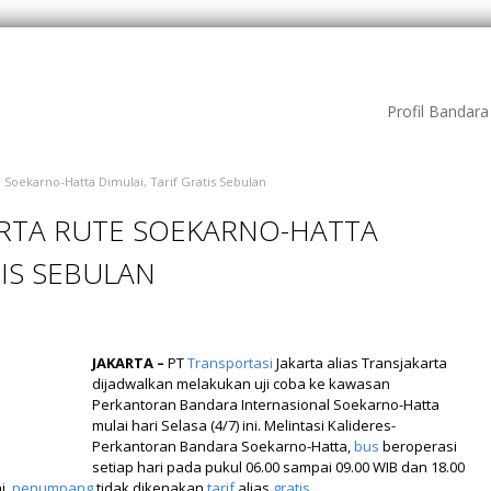
Profil Bandar
 Soekarno-Hatta Dimulai, Tarif Gratis Sebulan
ARTA RUTE SOEKARNO-HATTA
TIS SEBULAN
JAKARTA –
PT
Transportasi
Jakarta alias Transjakarta
dijadwalkan melakukan uji coba ke kawasan
Perkantoran Bandara Internasional Soekarno-Hatta
mulai hari Selasa (4/7) ini. Melintasi Kalideres-
Perkantoran Bandara Soekarno-Hatta,
bus
beroperasi
setiap hari pada pukul 06.00 sampai 09.00 WIB dan 18.00
i,
penumpang
tidak dikenakan
tarif
alias
gratis
.