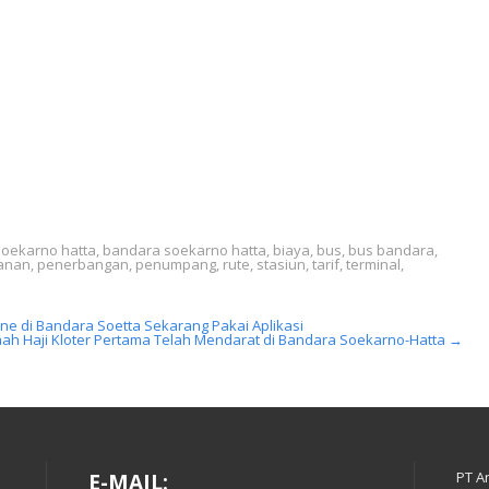
soekarno hatta
,
bandara soekarno hatta
,
biaya
,
bus
,
bus bandara
,
anan
,
penerbangan
,
penumpang
,
rute
,
stasiun
,
tarif
,
terminal
,
ine di Bandara Soetta Sekarang Pakai Aplikasi
ah Haji Kloter Pertama Telah Mendarat di Bandara Soekarno-Hatta
→
PT A
E-MAIL: