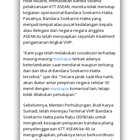
Holik Muardi, memastikan bahwa selama
pelaksanaan KTT ASEAN, mereka tidak menutup
kegiatan operasional Bandara Soekarno-Hatta.
Pasalnya, Bandara Soekarno-Hatta yang
menjadi tempat atau pusat kedatangan kepala
atau delegasi dari negara-negara anggota
ASEAN itu telah menyiapkan sejumlah treatment
pengamanan tingkat VVIP.
“Kami juga telah melakukan sosialisasi terhadap
masing-masing
maskapai
terkait adanya
keterlambatan saat mendarat maupun terbang
dari dan tiba di Bandara Soekarno-Hatta
tersebut,” ujar dia. “Secara jarak saat tiba nanti,
akan diatur antar pimpinan negara sekitar 30
menit dengan
maskapai
komersial lain, tetapi
tidak dilakukan penutupan.”
Sebelumnya, Menteri Perhubungan, Budi Karya
Sumadi, telah meninjau Terminal VVIP Bandara
Soekarno Hatta pada Rabu (30/8) lalu untuk
mengecek kesiapan pelayanan bandara jelang
penyelenggaraan KTT ASEAN ke-43. Ia
mengungkapkan, pihaknya terus berkoordinasi