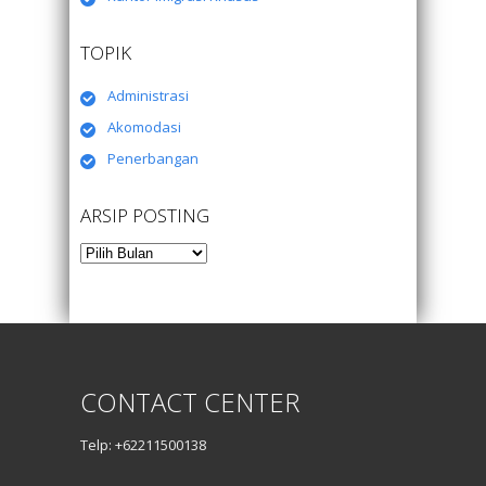
TOPIK
Administrasi
Akomodasi
Penerbangan
ARSIP POSTING
Arsip
Posting
CONTACT CENTER
Telp: +62211500138