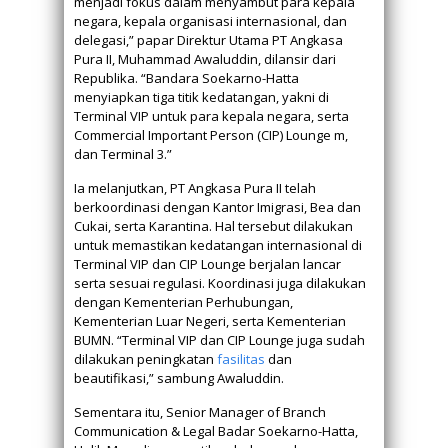
menjadi fokus dalam menyambut para kepala
negara, kepala organisasi internasional, dan
delegasi,” papar Direktur Utama PT Angkasa
Pura II, Muhammad Awaluddin, dilansir dari
Republika. “Bandara Soekarno-Hatta
menyiapkan tiga titik kedatangan, yakni di
Terminal VIP untuk para kepala negara, serta
Commercial Important Person (CIP) Lounge m,
dan Terminal 3.”
Ia melanjutkan, PT Angkasa Pura II telah
berkoordinasi dengan Kantor Imigrasi, Bea dan
Cukai, serta Karantina. Hal tersebut dilakukan
untuk memastikan kedatangan internasional di
Terminal VIP dan CIP Lounge berjalan lancar
serta sesuai regulasi. Koordinasi juga dilakukan
dengan Kementerian Perhubungan,
Kementerian Luar Negeri, serta Kementerian
BUMN. “Terminal VIP dan CIP Lounge juga sudah
dilakukan peningkatan
fasilitas
dan
beautifikasi,” sambung Awaluddin.
Sementara itu, Senior Manager of Branch
Communication & Legal Badar Soekarno-Hatta,