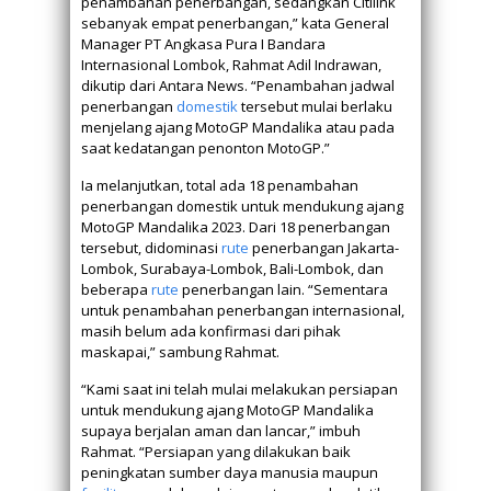
penambahan penerbangan, sedangkan Citilink
sebanyak empat penerbangan,” kata General
Manager PT Angkasa Pura I Bandara
Internasional Lombok, Rahmat Adil Indrawan,
dikutip dari Antara News. “Penambahan jadwal
penerbangan
domestik
tersebut mulai berlaku
menjelang ajang MotoGP Mandalika atau pada
saat kedatangan penonton MotoGP.”
Ia melanjutkan, total ada 18 penambahan
penerbangan domestik untuk mendukung ajang
MotoGP Mandalika 2023. Dari 18 penerbangan
tersebut, didominasi
rute
penerbangan Jakarta-
Lombok, Surabaya-Lombok, Bali-Lombok, dan
beberapa
rute
penerbangan lain. “Sementara
untuk penambahan penerbangan internasional,
masih belum ada konfirmasi dari pihak
maskapai,” sambung Rahmat.
“Kami saat ini telah mulai melakukan persiapan
untuk mendukung ajang MotoGP Mandalika
supaya berjalan aman dan lancar,” imbuh
Rahmat. “Persiapan yang dilakukan baik
peningkatan sumber daya manusia maupun