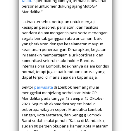
fasilitas
pendukung lainnya, termasuk pelatihan
personel untuk mendukung ajang MotoGP
Mandalika.”
Latihan tersebut bertujuan untuk menguji
kesiapan personel, peralatan, dan fasilitas
bandara dalam mengantisipasi serta menangani
segala bentuk gangguan atau ancaman, baik
yang berkaitan dengan keselamatan maupun
keamanan penerbangan. Diharapkan, kegiatan
ini semakin mempertajam alur koordinasi dan
komunikasi seluruh stakeholder Bandara
Internasional Lombok, tidak hanya dalam kondisi
normal, tetapi juga saat keadaan darurat yang
dapat terjadi di mana saja dan kapan saja.
Sektor
pariwisata
di Lombok memang mulai
menggeliat menjelang perhelatan MotoGP
Mandalika pada tanggal 13 sampai 15 Oktober
2023. Sejumlah akomodasi seperti hotel di
beberapa wilayah seperti Mandalika Lombok
Tengah, Kota Mataram, dan Senggigi Lombok
Barat sudah mulai penuh. “Kalau di Mandalika,
sudah 90 persen okupansi kamar, Kota Mataram