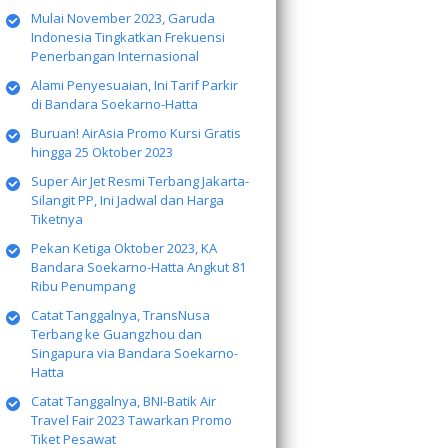
Mulai November 2023, Garuda
Indonesia Tingkatkan Frekuensi
Penerbangan Internasional
Alami Penyesuaian, Ini Tarif Parkir
di Bandara Soekarno-Hatta
Buruan! AirAsia Promo Kursi Gratis
hingga 25 Oktober 2023
Super Air Jet Resmi Terbang Jakarta-
Silangit PP, Ini Jadwal dan Harga
Tiketnya
Pekan Ketiga Oktober 2023, KA
Bandara Soekarno-Hatta Angkut 81
Ribu Penumpang
Catat Tanggalnya, TransNusa
Terbang ke Guangzhou dan
Singapura via Bandara Soekarno-
Hatta
Catat Tanggalnya, BNI-Batik Air
Travel Fair 2023 Tawarkan Promo
Tiket Pesawat