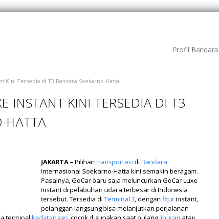
Profil Bandar
t Kini Tersedia di T3 Bandara Soekarno-Hatta
 INSTANT KINI TERSEDIA DI T3
-HATTA
JAKARTA –
Pilihan
transportasi
di
Bandara
Internasional Soekarno-Hatta kini semakin beragam.
Pasalnya, GoCar baru saja meluncurkan GoCar Luxe
Instant di pelabuhan udara terbesar di Indonesia
tersebut. Tersedia di
Terminal 3
, dengan
fitur
instant,
pelanggan langsung bisa melanjutkan perjalanan
a terminal
kedatangan
, cocok digunakan saat pulang
liburan
atau