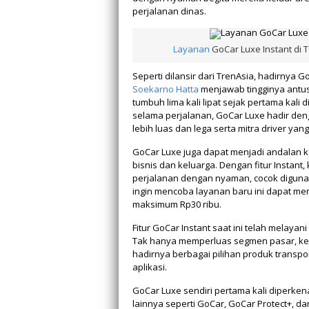
perjalanan dinas.
Layanan
GoCar Luxe Instant di 
Seperti dilansir dari TrenAsia, hadirnya G
Soekarno Hatta
menjawab tingginya antus
tumbuh lima kali lipat sejak pertama kal
selama perjalanan, GoCar Luxe hadir den
lebih luas dan lega serta mitra driver ya
GoCar Luxe juga dapat menjadi andalan k
bisnis dan keluarga. Dengan fitur Instan
perjalanan dengan nyaman, cocok digunak
ingin mencoba layanan baru ini dapat 
maksimum Rp30 ribu.
Fitur GoCar Instant saat ini telah melaya
Tak hanya memperluas segmen pasar, keha
hadirnya berbagai pilihan produk transp
aplikasi.
GoCar Luxe sendiri pertama kali diperke
lainnya seperti GoCar, GoCar Protect+, d