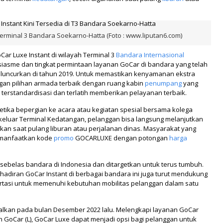
Terminal 3 Bandara Soekarno-Hatta (Foto : www.liputan6.com)
oCar Luxe Instant di wilayah Terminal 3
Bandara Internasional
iasme dan tingkat permintaan layanan GoCar di bandara yang telah
i diluncurkan di tahun 2019. Untuk memastikan kenyamanan ekstra
gan pilihan armada terbaik dengan ruang kabin
penumpang
yang
ng terstandardisasi dan terlatih memberikan pelayanan terbaik.
etika bepergian ke acara atau kegiatan spesial bersama kolega
t, keluar Terminal Kedatangan, pelanggan bisa langsung melanjutkan
an saat pulang liburan atau perjalanan dinas. Masyarakat yang
memanfaatkan kode
promo
GOCARLUXE dengan potongan
harga
ni sebelas bandara di Indonesia dan ditargetkan untuk terus tumbuh.
diran GoCar Instant di berbagai bandara ini juga turut mendukung
ortasi untuk memenuhi kebutuhan mobilitas pelanggan dalam satu
nalkan pada bulan Desember 2022 lalu. Melengkapi layanan GoCar
an GoCar (L), GoCar Luxe dapat menjadi opsi bagi pelanggan untuk