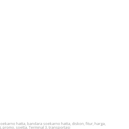
soekarno hatta
,
bandara soekarno hatta
,
diskon
,
fitur
,
harga
,
g
,
promo
,
soetta
,
Terminal 3
,
transportasi