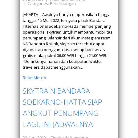
| Categories:
Penerbangan
JAKARTA – Awalnya hanya dioperasikan hingga
tanggal 15 Mei 2022, ternyata pihak Bandara
Internasional Soekarno-Hatta memperpanjang
operasional skytrain untuk membantu mobilitas
penumpang. Dilansir dari akun Instagram resmi
KA Bandara Railink, skytrain tersebut dapat
digunakan pengguna jasa setiap hari secara
gratis mulai pukul 06.00 WIB hingga 21.00 WIB.
“Demi kenyamanan dan ketepatan waktu,
travelers dapat menggunakan…
Read More »
SKYTRAIN BANDARA
SOEKARNO-HATTA SIAP
ANGKUT PENUMPANG
LAGI, INI JADWALNYA
23 April 2022
|
Tidak ada komentar