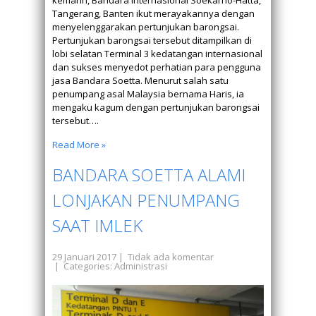
kemarin, Bandara Internasional Soekarno-Hatta,
Tangerang, Banten ikut merayakannya dengan
menyelenggarakan pertunjukan barongsai.
Pertunjukan barongsai tersebut ditampilkan di
lobi selatan Terminal 3 kedatangan internasional
dan sukses menyedot perhatian para pengguna
jasa Bandara Soetta. Menurut salah satu
penumpang asal Malaysia bernama Haris, ia
mengaku kagum dengan pertunjukan barongsai
tersebut….
Read More »
BANDARA SOETTA ALAMI
LONJAKAN PENUMPANG
SAAT IMLEK
29 Januari 2017
|
Tidak ada komentar
| Categories:
Administrasi