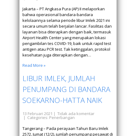
Jakarta – PT Angkasa Pura (AP) II melaporkan
bahwa operasional bandara-bandara
kelolaannya selama periode libur Imlek 2021 ini
secara umum telah berjalan lancar. Fasilitas dan
layanan bisa diterapkan dengan baik, termasuk
Airport Health Center yang merupakan lokasi
pengambilan tes COVID-19, baik untuk rapid test
antigen atau PCR test. Tak ketinggalan, protokol
kesehatan juga diterapkan dengan…
Read More »
LIBUR IMLEK, JUMLAH
PENUMPANG DI BANDARA
SOEKARNO-HATTA NAIK
13 Februari 2021
|
Tidak ada komentar
| Categories:
Penerbangan
Tangerang – Pada perayaan Tahun Baru Imlek
2572, Jumat (12/2), jumlah penumpang pesawat di