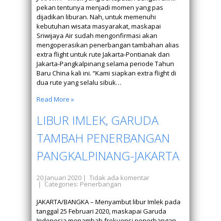
pekan tentunya menjadi momen yang pas
dijadikan liburan. Nah, untuk memenuhi
kebutuhan wisata masyarakat, maskapai
Sriwijaya Air sudah mengonfirmasi akan
mengoperasikan penerbangan tambahan alias
extra flight untuk rute Jakarta-Pontianak dan
Jakarta-Pangkalpinang selama periode Tahun
Baru China kali ini. “Kami siapkan extra flight di
dua rute yang selalu sibuk…
Read More »
LIBUR IMLEK, GARUDA
TAMBAH PENERBANGAN
PANGKALPINANG-JAKARTA
20 Januari 2020
|
Tidak ada komentar
| Categories:
Penerbangan
JAKARTA/BANGKA – Menyambut libur Imlek pada
tanggal 25 Februari 2020, maskapai Garuda
Indonesia menambah frekuensi penerbangan