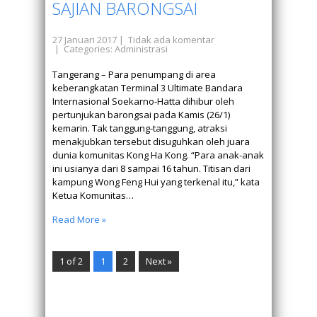
SAJIAN BARONGSAI
27 Januari 2017
|
Tidak ada komentar
| Categories:
Administrasi
Tangerang – Para penumpang di area
keberangkatan Terminal 3 Ultimate Bandara
Internasional Soekarno-Hatta dihibur oleh
pertunjukan barongsai pada Kamis (26/1)
kemarin. Tak tanggung-tanggung, atraksi
menakjubkan tersebut disuguhkan oleh juara
dunia komunitas Kong Ha Kong. “Para anak-anak
ini usianya dari 8 sampai 16 tahun. Titisan dari
kampung Wong Feng Hui yang terkenal itu,” kata
Ketua Komunitas…
Read More »
1 of 2
1
2
Next »