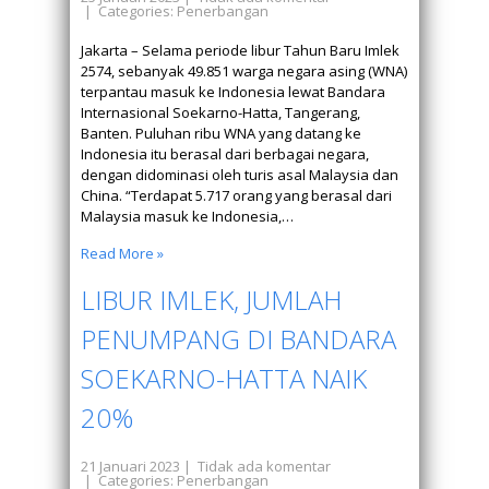
| Categories:
Penerbangan
Jakarta – Selama periode libur Tahun Baru Imlek
2574, sebanyak 49.851 warga negara asing (WNA)
terpantau masuk ke Indonesia lewat Bandara
Internasional Soekarno-Hatta, Tangerang,
Banten. Puluhan ribu WNA yang datang ke
Indonesia itu berasal dari berbagai negara,
dengan didominasi oleh turis asal Malaysia dan
China. “Terdapat 5.717 orang yang berasal dari
Malaysia masuk ke Indonesia,…
Read More »
LIBUR IMLEK, JUMLAH
PENUMPANG DI BANDARA
SOEKARNO-HATTA NAIK
20%
21 Januari 2023
|
Tidak ada komentar
| Categories:
Penerbangan