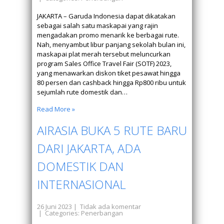
JAKARTA – Garuda Indonesia dapat dikatakan
sebagai salah satu maskapai yang rajin
mengadakan promo menarik ke berbagai rute.
Nah, menyambut libur panjang sekolah bulan ini,
maskapai plat merah tersebut meluncurkan
program Sales Office Travel Fair (SOTF) 2023,
yang menawarkan diskon tiket pesawat hingga
80 persen dan cashback hingga Rp800 ribu untuk
sejumlah rute domestik dan…
Read More »
AIRASIA BUKA 5 RUTE BARU
DARI JAKARTA, ADA
DOMESTIK DAN
INTERNASIONAL
26 Juni 2023
|
Tidak ada komentar
| Categories:
Penerbangan