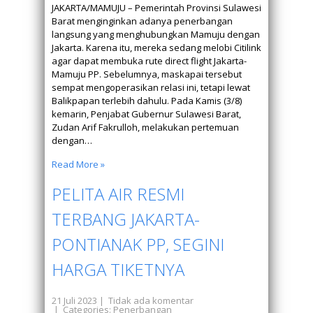
JAKARTA/MAMUJU – Pemerintah Provinsi Sulawesi
Barat menginginkan adanya penerbangan
langsung yang menghubungkan Mamuju dengan
Jakarta. Karena itu, mereka sedang melobi Citilink
agar dapat membuka rute direct flight Jakarta-
Mamuju PP. Sebelumnya, maskapai tersebut
sempat mengoperasikan relasi ini, tetapi lewat
Balikpapan terlebih dahulu. Pada Kamis (3/8)
kemarin, Penjabat Gubernur Sulawesi Barat,
Zudan Arif Fakrulloh, melakukan pertemuan
dengan…
Read More »
PELITA AIR RESMI
TERBANG JAKARTA-
PONTIANAK PP, SEGINI
HARGA TIKETNYA
21 Juli 2023
|
Tidak ada komentar
| Categories:
Penerbangan