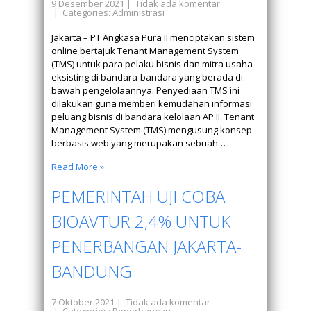
9 Desember 2021
|
Tidak ada komentar
| Categories:
Administrasi
Jakarta – PT Angkasa Pura II menciptakan sistem
online bertajuk Tenant Management System
(TMS) untuk para pelaku bisnis dan mitra usaha
eksisting di bandara-bandara yang berada di
bawah pengelolaannya. Penyediaan TMS ini
dilakukan guna memberi kemudahan informasi
peluang bisnis di bandara kelolaan AP II. Tenant
Management System (TMS) mengusung konsep
berbasis web yang merupakan sebuah…
Read More »
PEMERINTAH UJI COBA
BIOAVTUR 2,4% UNTUK
PENERBANGAN JAKARTA-
BANDUNG
7 Oktober 2021
|
Tidak ada komentar