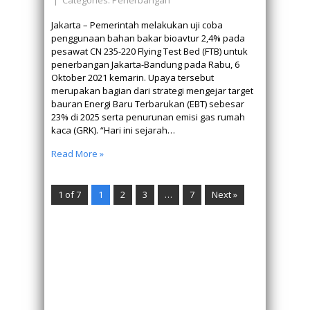
| Categories:
Penerbangan
Jakarta – Pemerintah melakukan uji coba
penggunaan bahan bakar bioavtur 2,4% pada
pesawat CN 235-220 Flying Test Bed (FTB) untuk
penerbangan Jakarta-Bandung pada Rabu, 6
Oktober 2021 kemarin. Upaya tersebut
merupakan bagian dari strategi mengejar target
bauran Energi Baru Terbarukan (EBT) sebesar
23% di 2025 serta penurunan emisi gas rumah
kaca (GRK). “Hari ini sejarah…
Read More »
1 of 7
1
2
3
…
7
Next »