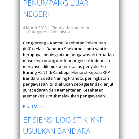
PENUMPANG LUAR
NEGERI
4 Maret 2023
|
Tidak ada komentar
| Categories:
Administrasi
Cengkareng – Kantor Kesehatan Pelabuhan
(KKP) kelas I Bandara Soekarno-Hatta saat ini
berupaya meningkatkan pengawasan terhadap
masuknya orang dari luar negeri ke Indonesia
menyusul ditemukannya kasus penyakit Flu
Burung H5N1 di Kamboja. Menurut Kepala KKP
Bandara Soetta Naning Pranoto, peningkatan
pengawasan itu dilakukan sebagai tindak lanjut
surat edaran dari Kementerian Kesehatan
(Kemenkes) untuk melakukan pengawasan…
Read More »
EFISIENSI LOGISTIK, KKP
USULKAN BANDARA