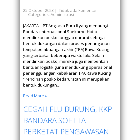
25 Oktober 2023
|
Tidak ada komentar
| Categories:
Administrasi
JAKARTA – PT Angkasa Pura II yang menaungi
Bandara Internasional Soekarno-Hatta
mendirikan posko tanggap darurat sebagai
bentuk dukungan dalam proses penanganan
tempat pembuangan akhir (TPA) Rawa Kucing
yang terbakar beberapa waktu lalu. Selain
mendirikan posko, mereka juga memberikan
bantuan logistik guna mendukung operasional
penanggulangan kebakaran TPA Rawa Kucing.
“Pendirian posko kedaruratan ini merupakan
bentuk dukungan…
Read More »
CEGAH FLU BURUNG, KKP
BANDARA SOETTA
PERKETAT PENGAWASAN