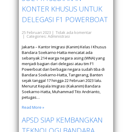
KONTER KHUSUS UNTUK
DELEGASI F1 POWERBOAT
25 Februari 2023
|
Tidak ada komentar
| Categories:
Administrasi
Jakarta – Kantor Imigrasi (Kanim) Kelas I Khusus
Bandara Soekarno-Hatta mencatat ada
sebanyak 214 warga negara asing (WNA) yang
menjadi bagian dari delegasi atau tim F1
Powerboat dari berbagai negara sudah tiba di
Bandara Soekarno-Hatta, Tangerang, Banten
sejak tanggal 17 hingga 22 Februari 2023 lalu.
Menurut Kepala Imigrasi (Kakanim) Bandara
Soekarno-Hatta, Muhammad Tito Andrianto,
petugas…
Read More »
APSD SIAP KEMBANGKAN
TEKNOLOGI BANDARA