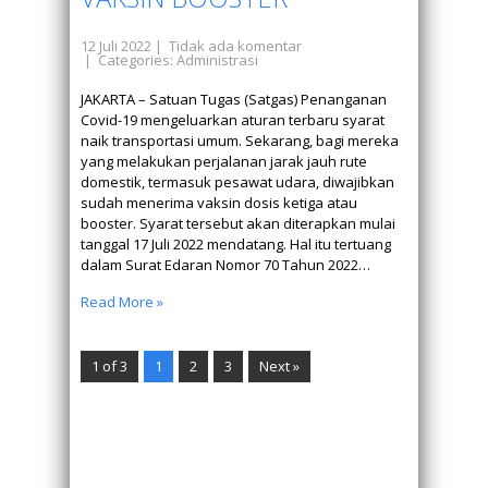
12 Juli 2022
|
Tidak ada komentar
| Categories:
Administrasi
JAKARTA – Satuan Tugas (Satgas) Penanganan
Covid-19 mengeluarkan aturan terbaru syarat
naik transportasi umum. Sekarang, bagi mereka
yang melakukan perjalanan jarak jauh rute
domestik, termasuk pesawat udara, diwajibkan
sudah menerima vaksin dosis ketiga atau
booster. Syarat tersebut akan diterapkan mulai
tanggal 17 Juli 2022 mendatang. Hal itu tertuang
dalam Surat Edaran Nomor 70 Tahun 2022…
Read More »
1 of 3
1
2
3
Next »