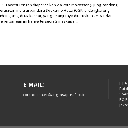
, Sulawesi Tengah dioperasikan via kota Makassar (Ujung Pandang)
perasikan melalui bandara Soekarno Hatta (CGK) di Cengkareng –
ddin (UPG) di Makassar, yang selanjutnya diteruskan ke Bandar
 penerbangan ini hanya tersedia 2 maskapai,…
PT A
E-MAIL:
Build
Soek
contact.center@angkasapura2.co.id
PO B
Jaka