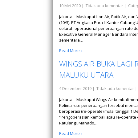
10 Mei 2020
|
Tidak ada komentar
| Categ
Jakarta – Maskapai Lion Air, Batik Air, 
(10/5). PT Angkasa Pura II Kantor Caba
seluruh operasional penerbangan rute do
Executive General Manager Bandara Inte
sementara…
Read More »
WINGS AIR BUKA LAGI
MALUKU UTARA
4 Desember 2019
|
Tidak ada komentar
|
Jakarta – Maskapai Wings Air kembali me
Kelima rute penerbangan tersebut menca
beroperasi (re-operate) mulai tanggal 1 
“Pengoperasian kembali atau re-operate 
Ratulangi, Manado,…
Read More »