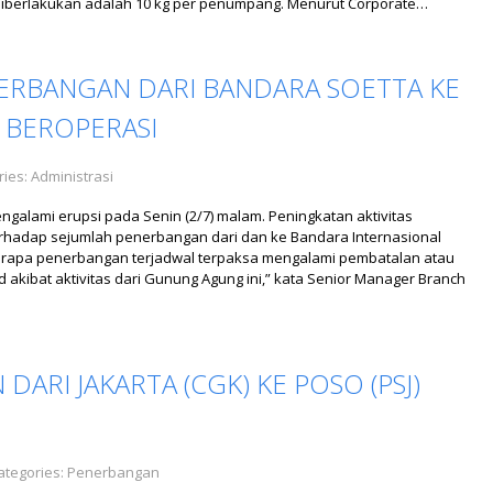
diberlakukan adalah 10 kg per penumpang. Menurut Corporate…
NERBANGAN DARI BANDARA SOETTA KE
 BEROPERASI
ries:
Administrasi
engalami erupsi pada Senin (2/7) malam. Peningkatan aktivitas
rhadap sejumlah penerbangan dari dan ke Bandara Internasional
erapa penerbangan terjadwal terpaksa mengalami pembatalan atau
d akibat aktivitas dari Gunung Agung ini,” kata Senior Manager Branch
ARI JAKARTA (CGK) KE POSO (PSJ)
ategories:
Penerbangan