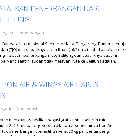
BATALKAN PENERBANGAN DARI
BELITUNG
ategories:
Penerbangan
ri Bandara Internasional Soekarno-Hatta, Tangerang, Banten menuju
 (TJQ) dan sebaliknya pada Rabu (16/1) lalu telah dibatalkan oleh
g melayani penerbangan rute Belitung dan sebaliknya saat ini
ai yang saat ini sudah tidak melayani rute ke Belitung adalah…
 LION AIR & WINGS AIR HAPUS
IS
egories:
Akomodasi
 akan menghapus fasilitas bagasi gratis untuk seluruh rute
uari 2019 mendatang. Seperti diketahui, sebelumnya Lion Air
untuk penerbangan domestik seberat 20 kg per penumpang,