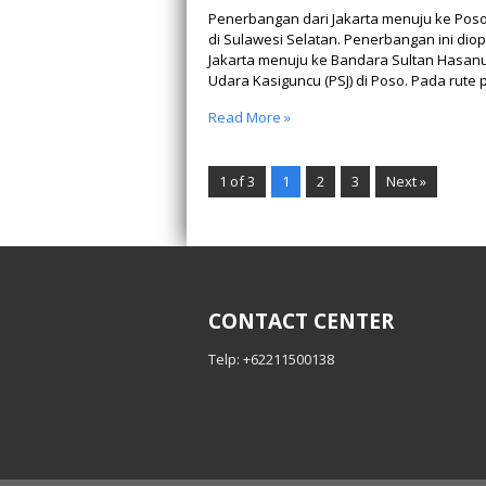
Penerbangan dari Jakarta menuju ke Poso
di Sulawesi Selatan. Penerbangan ini dio
Jakarta menuju ke Bandara Sultan Hasanu
Udara Kasiguncu (PSJ) di Poso. Pada rute
Read More »
1 of 3
1
2
3
Next »
CONTACT CENTER
Telp: +62211500138