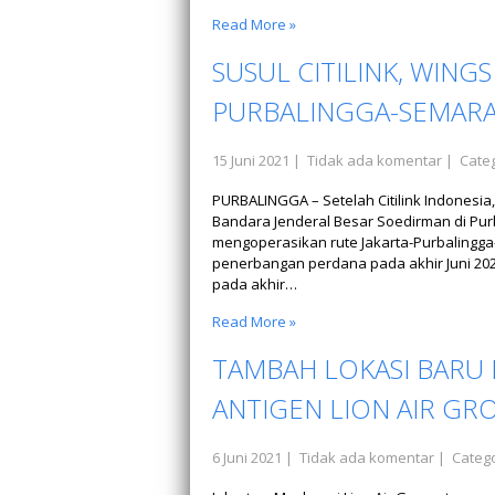
Read More »
SUSUL CITILINK, WING
PURBALINGGA-SEMAR
15 Juni 2021
|
Tidak ada komentar
| Categ
PURBALINGGA – Setelah Citilink Indonesia
Bandara Jenderal Besar Soedirman di Pur
mengoperasikan rute Jakarta-Purbalingga
penerbangan perdana pada akhir Juni 20
pada akhir…
Read More »
TAMBAH LOKASI BARU D
ANTIGEN LION AIR GR
6 Juni 2021
|
Tidak ada komentar
| Catego