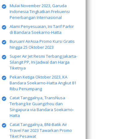
Mulai November 2023, Garuda
Indonesia Tingkatkan Frekuensi
Penerbangan Internasional
Alami Penyesuaian, Ini Tarif Parkir
di Bandara Soekarno-Hatta
Buruan! AirAsia Promo Kursi Gratis
hingga 25 Oktober 2023
Super Air Jet Resmi Terbang Jakarta-
Silangit PP, Ini Jadwal dan Harga
Tiketnya
Pekan Ketiga Oktober 2023, KA
Bandara Soekarno-Hatta Angkut 81
Ribu Penumpang
Catat Tanggalnya, TransNusa
Terbang ke Guangzhou dan
Singapura via Bandara Soekarno-
Hatta
Catat Tanggalnya, BNI-Batik Air
Travel Fair 2023 Tawarkan Promo
Tiket Pesawat