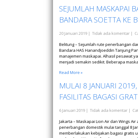
SEJUMLAH MASKAPAI 
BANDARA SOETTA KE 
20 Januari 2019
|
Tidak ada komentar
| C
Belitung – Sejumlah rute penerbangan da
Bandara HAS Hanandjoeddin Tanjung Pandan
manajemen maskapai. Alhasil pesawat yan
menjadi semakin sedikit. Beberapa maskap
Read More »
MULAI 8 JANUARI 2019,
FASILITAS BAGASI GRAT
6 Januari 2019
|
Tidak ada komentar
| Cat
Jakarta – Maskapai Lion Air dan Wings Air
penerbangan domestik mulai tanggal 8 Jan
memberlakukan kebijakan bagasi gratis 