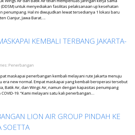
uk Wings Air dan Batik Air telah memperluas jaringan kerja sama
(DDSM) untuk menyediakan fasilitas pelaksanaan uji kesehatan
on penumpang. Hal ini diwujudkan lewat tersedianya 1 lokasi baru
ten Cianjur, Jawa Barat….
MASKAPAI KEMBALI TERBANG JAKARTA-
ries:
Penerbangan
 empat maskapai penerbangan kembali melayani rute Jakarta menuju
u era new normal. Empat maskapai yang kembali beroperasi tersebut
sia, Batik Air, dan Wings Air, namun dengan kapasitas penumpang
 COVID-19. “Kami melayani satu kali penerbangan…
RBANGAN LION AIR GROUP PINDAH KE
A SOETTA