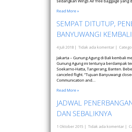
sedangkan Wings Air free baggage yang 
Read More »
SEMPAT DITUTUP, PE
BANYUWANGI KEMBALI
4 Juli 2018
|
Tidak ada komentar
| Catego
Jakarta – Gunung Agung di Bali kembali m
Gunung Agung ini tentunya berdampak te
Soekarno-Hatta, Tangerang, Banten. Beb
canceled flight. “Tujuan Banyuwangi close
Communication and…
Read More »
JADWAL PENERBANGAN D
DAN SEBALIKNYA
1 Oktober 2015
|
Tidak ada komentar
| C