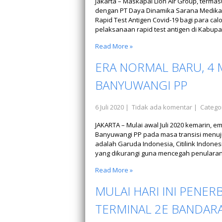
Jakarta – Maskapai Lion Air Group, termas
dengan PT Daya Dinamika Sarana Medika 
Rapid Test Antigen Covid-19 bagi para cal
pelaksanaan rapid test antigen di Kabupa
Read More »
ERA NORMAL BARU, 4 
BANYUWANGI PP
6 Juli 2020
|
Tidak ada komentar
| Catego
JAKARTA – Mulai awal Juli 2020 kemarin,
Banyuwangi PP pada masa transisi menuj
adalah Garuda Indonesia, Citilink Indone
yang dikurangi guna mencegah penularan
Read More »
MULAI HARI INI PENE
TERMINAL 2E BANDAR