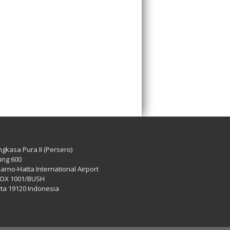
ngkasa Pura II (Persero)
ing 600
arno-Hatta International Airport
OX 1001/BUSH
rta 19120 Indonesia