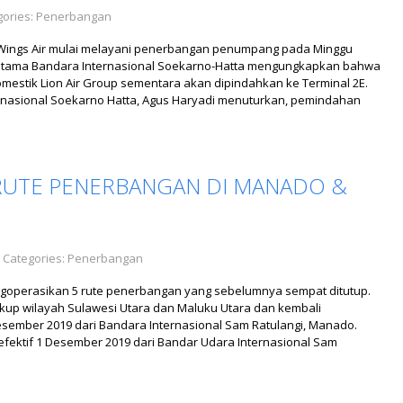
ories:
Penerbangan
dan Wings Air mulai melayani penerbangan penumpang pada Minggu
ng Utama Bandara Internasional Soekarno-Hatta mengungkapkan bahwa
mestik Lion Air Group sementara akan dipindahkan ke Terminal 2E.
rnasional Soekarno Hatta, Agus Haryadi menuturkan, pemindahan
 RUTE PENERBANGAN DI MANADO &
 Categories:
Penerbangan
ngoperasikan 5 rute penerbangan yang sebelumnya sempat ditutup.
kup wilayah Sulawesi Utara dan Maluku Utara dan kembali
Desember 2019 dari Bandara Internasional Sam Ratulangi, Manado.
efektif 1 Desember 2019 dari Bandar Udara Internasional Sam